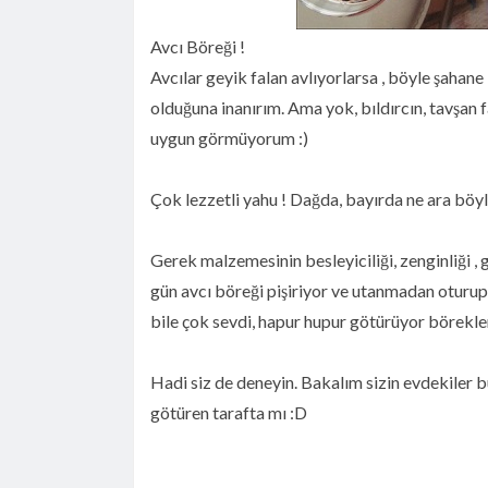
Avcı Böreği !
Avcılar geyik falan avlıyorlarsa , böyle şahan
olduğuna inanırım. Ama yok, bıldırcın, tavşan f
uygun görmüyorum :)
Çok lezzetli yahu ! Dağda, bayırda ne ara böyl
Gerek malzemesinin besleyiciliği, zenginliği , 
gün avcı böreği pişiriyor ve utanmadan oturup
bile çok sevdi, hapur hupur götürüyor börekle
Hadi siz de deneyin. Bakalım sizin evdekiler 
götüren tarafta mı :D