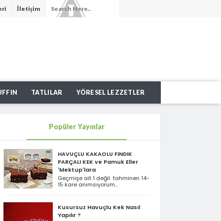
eri
İletişim
UFFIN
TATLILAR
YÖRESEL LEZZETLER
Popüler Yayınlar
HAVUÇLU KAKAOLU FINDIK
PARÇALI KEK ve Pamuk Eller
'Mektup'lara
Geçmişe ait 1 değil tahminen 14-
15 kare anımsıyorum...
Kusursuz Havuçlu Kek Nasıl
Yapılır ?