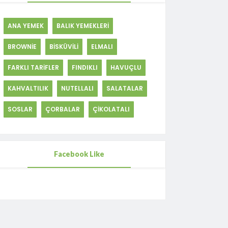
ANA YEMEK
BALIK YEMEKLERİ
BROWNİE
BİSKÜVİLİ
ELMALI
FARKLI TARİFLER
FINDIKLI
HAVUÇLU
KAHVALTILIK
NUTELLALI
SALATALAR
SOSLAR
ÇORBALAR
ÇİKOLATALI
Facebook Like