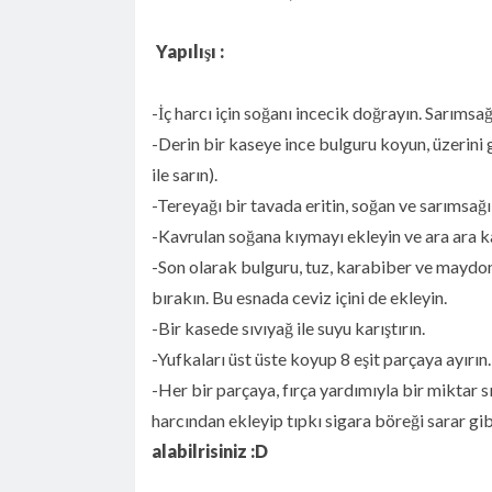
Yapılışı :
-İç harcı için soğanı incecik doğrayın. Sarımsağ
-Derin bir kaseye ince bulguru koyun, üzerini
ile sarın).
-Tereyağı bir tavada eritin, soğan ve sarımsağı
-Kavrulan soğana kıymayı ekleyin ve ara ara k
-Son olarak bulguru, tuz, karabiber ve maydo
bırakın. Bu esnada ceviz içini de ekleyin.
-Bir kasede sıvıyağ ile suyu karıştırın.
-Yufkaları üst üste koyup 8 eşit parçaya ayırın.
-Her bir parçaya, fırça yardımıyla bir miktar 
harcından ekleyip tıpkı sigara böreği sarar gib
alabilrisiniz :D