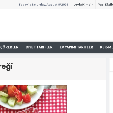
Today is Saturday, August 8/2026
Leyla Kimdir
Yazı Dizil
lı
ÇÖREKLER
DIYET TARIFLER
EV YAPIMI TARIFLER
KEK-M
reği
lu Kek