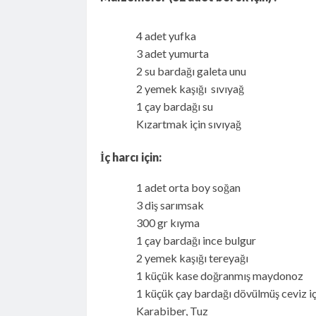
4
adet yufka
3 adet yumurta
2 su bardağı galeta unu
2 yemek kaşığı sıvıyağ
1 çay bardağı su
Kızartmak için sıvıyağ
İç harcı için:
1 adet orta boy soğan
3 diş sarımsak
300 gr kıyma
1 çay bardağı ince bulgur
2 yemek kaşığı tereyağı
1 küçük kase doğranmış maydonoz
1 küçük çay bardağı dövülmüş ceviz iç
Karabiber, Tuz