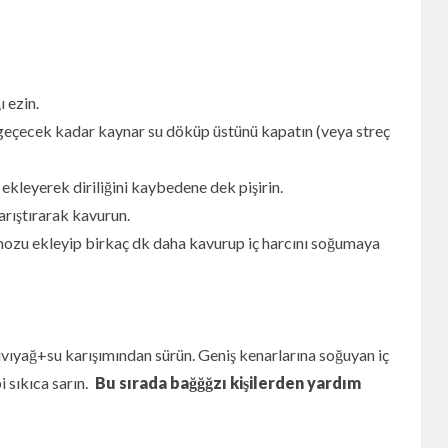
ı ezin.
 geçecek kadar kaynar su döküp üstünü kapatın (veya streç
 ekleyerek diriliğini kaybedene dek pişirin.
arıştırarak kavurun.
nozu ekleyip birkaç dk daha kavurup iç harcını soğumaya
sıvıyağ+su karışımından sürün. Geniş kenarlarına soğuyan iç
i sıkıca sarın.
Bu sırada bağğğzı kişilerden yardım