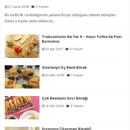
Ekşi Mayalı Çavdar Unlu...
27 June 2018
2 Yorum
Bu tarife ilk rastladığımda şahane birşey olduğunu tahmin etmiştim.
Hatta o kadar emin oldum ki...
Ekşi Mayalı Tahinli...
Trabzonlular Ne Yer 9 - Hazır Yufka İle Pazı
Burmalısı
01 Apr 2017
0 Yorum
Gösterişli Üç Renk Börek
01 Dec 2016
1 Yorum
Çok Besleyici Avcı Böreği
14 Oct 2016
3 Yorum
Dızmana (Göçmen Böreği)