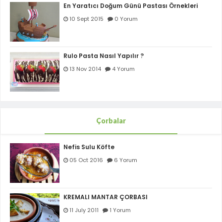
En Yaratıcı Doğum Günü Pastası Örnekleri
10 Sept 2015
0 Yorum
Rulo Pasta Nasıl Yapılır ?
13 Nov 2014
4 Yorum
Çorbalar
Nefis Sulu Köfte
05 Oct 2016
6 Yorum
KREMALI MANTAR ÇORBASI
11 July 2011
1 Yorum