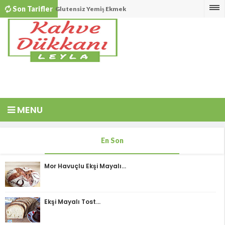
Son Tarifler
Glutensiz Yemiş Ekmek
Leyla'nın Eliminasyon Diyeti
Ekşi Mayalı Poğaça
Cevizli ve Keten Tohumlu Ekşi Mayalı Ekmek
Ekşi Mayalı Cevizli Siyez Ekmeği
Ekşi Mayalı Çavdar Unlu Ekmek
MENU
Ekşi Mayalı Tahinli Ekmek
Ekşi Mayalı Tohum Kraker
En Son
Hindistan Cevizi Unlu Muzlu Kakaolu Kek
Mor Havuçlu Ekşi Mayalı...
Ispanak Salatası
Ev Yapımı Şekersiz Fındık Ezmesi
Ekşi Mayalı Tost...
Puf Puf Muzlu Pankek
Nefis Patatesli Dilim Börek