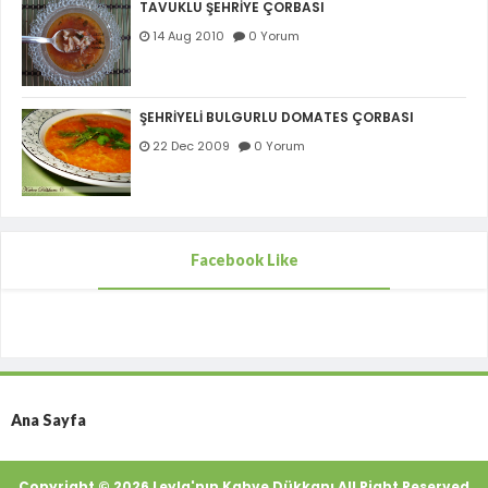
TAVUKLU ŞEHRİYE ÇORBASI
14 Aug 2010
0 Yorum
ŞEHRİYELİ BULGURLU DOMATES ÇORBASI
22 Dec 2009
0 Yorum
Facebook Like
Ana Sayfa
Copyright ©
2026
Leyla'nın Kahve Dükkanı
All Right Reserved