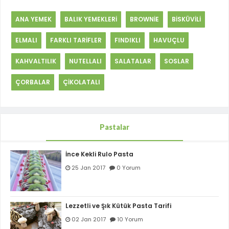
ANA YEMEK
BALIK YEMEKLERİ
BROWNİE
BİSKÜVİLİ
ELMALI
FARKLI TARİFLER
FINDIKLI
HAVUÇLU
KAHVALTILIK
NUTELLALI
SALATALAR
SOSLAR
ÇORBALAR
ÇİKOLATALI
Pastalar
İnce Kekli Rulo Pasta
25 Jan 2017
0 Yorum
Lezzetli ve Şık Kütük Pasta Tarifi
02 Jan 2017
10 Yorum