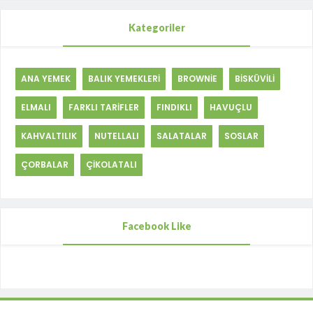
Kategoriler
ANA YEMEK
BALIK YEMEKLERİ
BROWNİE
BİSKÜVİLİ
ELMALI
FARKLI TARİFLER
FINDIKLI
HAVUÇLU
KAHVALTILIK
NUTELLALI
SALATALAR
SOSLAR
ÇORBALAR
ÇİKOLATALI
Facebook Like