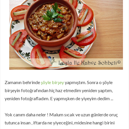
Puf Puf Muzlu Pankek
Nefis Patatesli Dilim Börek
Taze Otlu Kaygana
Ramazan'da Nasıl Beslenmelisiniz?
Limonlu Pamuk Kek
Hatay Yöresinden En Özel Lezzetlerin
Online Mağazası Hataykoy.com
Mor Havuçlu Ekşi Mayalı Ekmek
Zamanın behrinde
şöyle birşey
yapmıştım. Sonra o şöyle
birşeyin fotoğrafından hiç haz etmedim yeniden yaptım,
yeniden fotoğrafladım. E yapmışken de yiyeyim dedim ...
Yok canım daha neler ! Malum sıcak ve uzun günlerde oruç
tutunca insan , iftarda ne yiyeceğini, midesine hangi birini