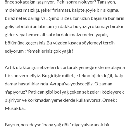
önce sokacağını şaşırıyor. Peki sonra n'oluyor? Tansiyon,
mide hazımsızlığı, şeker fırlaması, kalpte şöyle bir sıkışma,
biraz nefes darlığı vs... Şimdi size uzun uzun başınıza bunların
geliş sebebini anlatırsam şu dakka bu yazıyı okumayı bırakır
gider veya hemen alt satırlardaki malzemeler-yapılış
bölümüne geçersiniz.Bu yüzden kısaca söylemeyi tercih
ediyorum : Yemekleriniz çok yağlı !
Artık ufaktan şu sebzeleri kızartarak yemeğe ekleme olayına
bir son vermeliyiz. Bu gidişle milletçe teknolojide değil, kalp-
damar hastalıklarında Avrupa'ya yetişeceğiz. O zaman
n'apıyoruz? Patlıcan gibi bol yağ çeken sebzeleri közleyerek
pişiriyor ve korkmadan yemeklerde kullanıyoruz. Örnek :
Musakka...
Buyrun, neredeyse 'bana yağ dök' diye yalvaracak bir