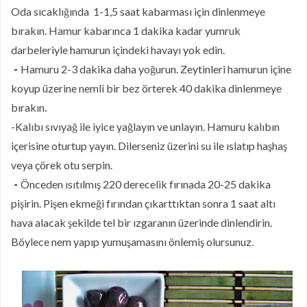
Oda sıcaklığında 1-1,5 saat kabarması için dinlenmeye
bırakın. Hamur kabarınca 1 dakika kadar yumruk
darbeleriyle hamurun içindeki havayı yok edin.
-
Hamuru 2-3 dakika daha yoğurun. Zeytinleri hamurun içine
koyup üzerine nemli bir bez örterek 40 dakika dinlenmeye
bırakın.
-Kalıbı sıvıyağ ile iyice yağlayın ve unlayın. Hamuru kalıbın
içerisine oturtup yayın. Dilerseniz üzerini su ile ıslatıp haşhaş
veya çörek otu serpin.
-
Önceden ısıtılmış 220 derecelik fırınada 20-25 dakika
pişirin. Pişen ekmeği fırından çıkarttıktan sonra 1 saat altı
hava alacak şekilde tel bir ızgaranın üzerinde dinlendirin.
Böylece nem yapıp yumuşamasını önlemiş olursunuz.