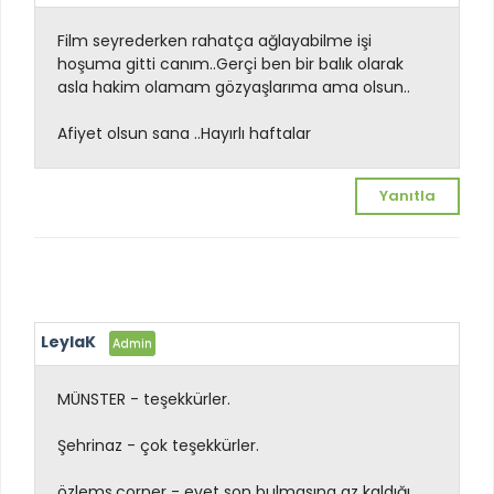
Film seyrederken rahatça ağlayabilme işi
hoşuma gitti canım..Gerçi ben bir balık olarak
asla hakim olamam gözyaşlarıma ama olsun..
Afiyet olsun sana ..Hayırlı haftalar
Yanıtla
LeylaK
MÜNSTER - teşekkürler.
Şehrinaz - çok teşekkürler.
özlems.corner - evet son bulmasına az kaldığı