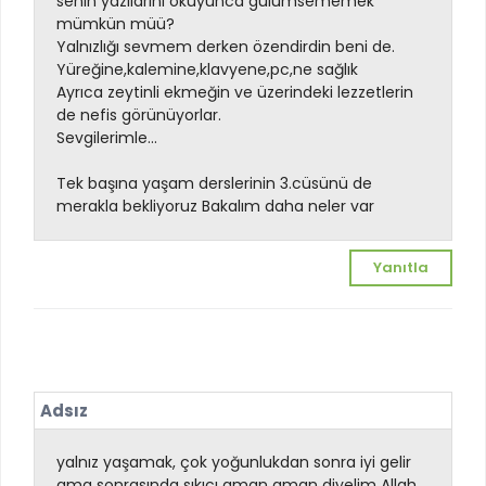
senin yazılarını okuyunca gülümsememek
mümkün müü?
Yalnızlığı sevmem derken özendirdin beni de.
Yüreğine,kalemine,klavyene,pc,ne sağlık
Ayrıca zeytinli ekmeğin ve üzerindeki lezzetlerin
de nefis görünüyorlar.
Sevgilerimle...
Tek başına yaşam derslerinin 3.cüsünü de
merakla bekliyoruz
Bakalım daha neler var
Yanıtla
Adsız
yalnız yaşamak, çok yoğunlukdan sonra iyi gelir
ama sonrasında sıkıcı
aman aman diyelim Allah