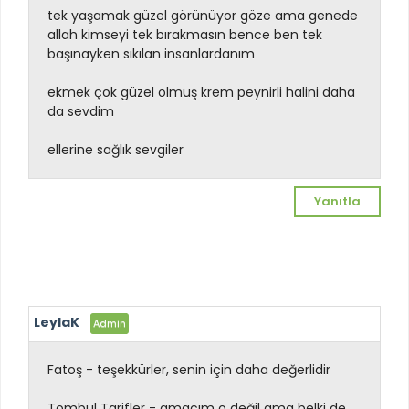
tek yaşamak güzel görünüyor göze ama genede
allah kimseyi tek bırakmasın bence ben tek
başınayken sıkılan insanlardanım
ekmek çok güzel olmuş krem peynirli halini daha
da sevdim
ellerine sağlık sevgiler
Yanıtla
LeylaK
Fatoş - teşekkürler, senin için daha değerlidir
Tombul Tarifler - amacım o değil ama belki de