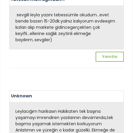
sevgili leyla yazını tebessümle okudum...evet
bende bazen 15-20dk.yalnız kalıyorum evde
eşim
kızları alıp markete gidince
gerçekten çok
keyifli...ellerine sağlık zeytinli ekmeğe
bayılırım..sevgiler
)
Yanıtla
Unknown
Leylacığım harikasın Hakikaten tek başına
yaşamayı imrendiren yazılarının devamında,tek
başıma yaşamak istemekten korkuyorum
Anlatımın ve yüreğin o kadar güzelki. Ekmeğe de