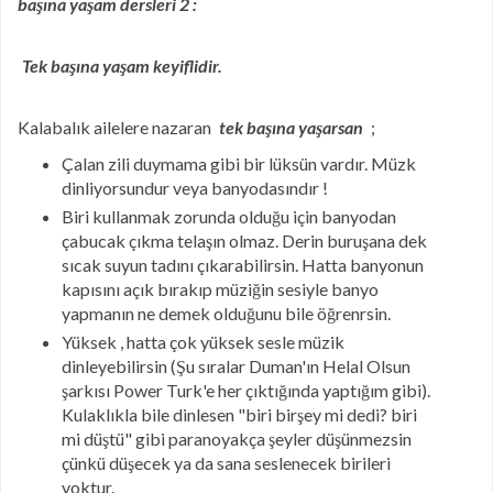
başına yaşam dersleri 2 :
Tek başına yaşam keyiflidir.
Kalabalık ailelere nazaran
tek başına yaşarsan
;
Çalan zili duymama gibi bir lüksün vardır. Müzk
dinliyorsundur veya banyodasındır !
Biri kullanmak zorunda olduğu için banyodan
çabucak çıkma telaşın olmaz. Derin buruşana dek
sıcak suyun tadını çıkarabilirsin. Hatta banyonun
kapısını açık bırakıp müziğin sesiyle banyo
yapmanın ne demek olduğunu bile öğrenrsin.
Yüksek , hatta çok yüksek sesle müzik
dinleyebilirsin (Şu sıralar Duman'ın Helal Olsun
şarkısı Power Turk'e her çıktığında yaptığım gibi).
Kulaklıkla bile dinlesen "biri birşey mi dedi? biri
mi düştü" gibi paranoyakça şeyler düşünmezsin
çünkü düşecek ya da sana seslenecek birileri
yoktur.