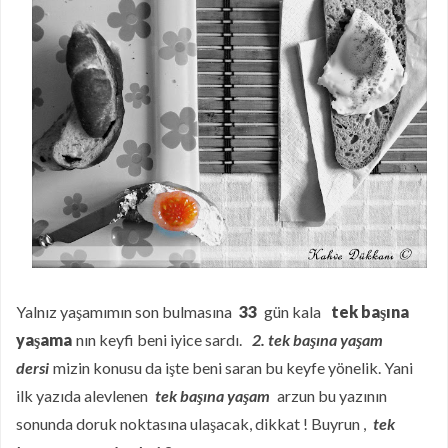
Puf Puf Muzlu Pankek
Nefis Patatesli Dilim Börek
Taze Otlu Kaygana
Ramazan'da Nasıl Beslenmelisiniz?
Limonlu Pamuk Kek
Hatay Yöresinden En Özel Lezzetlerin
Online Mağazası Hataykoy.com
Mor Havuçlu Ekşi Mayalı Ekmek
Yalnız yaşamımın son bulmasına
33
gün kala
tek başına
yaşama
nın keyfi beni iyice sardı.
2. tek başına yaşam
dersi
mizin konusu da işte beni saran bu keyfe yönelik. Yani
ilk yazıda alevlenen
tek başına yaşam
arzun bu yazının
sonunda doruk noktasına ulaşacak, dikkat ! Buyrun ,
tek