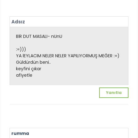
Adsız
BİR DUT MASALI- nUnU
:=)))
YA lEYLACIM NELER NELER YAPILIYORMUŞ MEĞER :=)
Güldürdün beni..
keyfini çıkar
afiyetle
Yanıtla
rumma