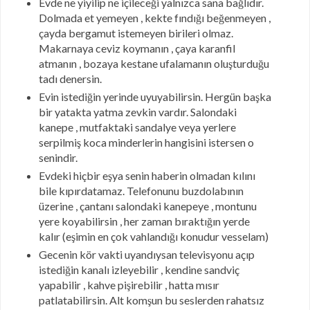
Evde ne yiyilip ne içileceği yalnızca sana bağlıdır.
Dolmada et yemeyen , kekte fındığı beğenmeyen ,
çayda bergamut istemeyen birileri olmaz.
Makarnaya ceviz koymanın , çaya karanfil
atmanın , bozaya kestane ufalamanın oluşturduğu
tadı denersin.
Evin istediğin yerinde uyuyabilirsin. Hergün başka
bir yatakta yatma zevkin vardır. Salondaki
kanepe , mutfaktaki sandalye veya yerlere
serpilmiş koca minderlerin hangisini istersen o
senindir.
Evdeki hiçbir eşya senin haberin olmadan kılını
bile kıpırdatamaz. Telefonunu buzdolabının
üzerine , çantanı salondaki kanepeye , montunu
yere koyabilirsin , her zaman bıraktığın yerde
kalır (eşimin en çok vahlandığı konudur vesselam)
Gecenin kör vakti uyandıysan televisyonu açıp
istediğin kanalı izleyebilir , kendine sandviç
yapabilir , kahve pişirebilir , hatta mısır
patlatabilirsin. Alt komşun bu seslerden rahatsız