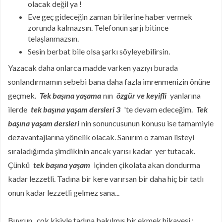
olacak değil ya !
Eve geç gideceğin zaman birilerine haber vermek
zorunda kalmazsın. Telefonun şarjı bitince
telaşlanmazsın.
Sesin berbat bile olsa şarkı söyleyebilirsin.
Yazacak daha onlarca madde varken yazıyı burada
sonlandırmamın sebebi bana daha fazla imrenmenizin önüne
geçmek.
Tek başına yaşama
nın
özgür ve keyifli
yanlarına
ilerde
tek başına yaşam dersleri 3
'te devam edeceğim.
Tek
başına yaşam dersleri
nin sonuncusunun konusu ise tamamiyle
dezavantajlarına yönelik olacak. Sanırım o zaman listeyi
sıraladığımda şimdikinin ancak yarısı kadar yer tutacak.
Çünkü
tek başına yaşam
içinden çikolata akan dondurma
kadar lezzetli. Tadına bir kere varırsan bir daha hiç bir tatlı
onun kadar lezzetli gelmez sana...
Buyrun , çok kişiyle tadına bakılmış bir ekmek hikayesi :