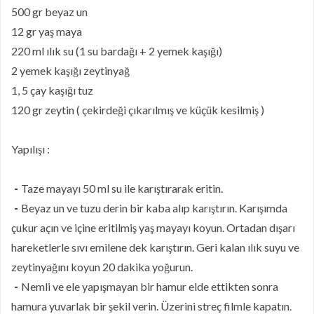
500 gr beyaz un
12 gr yaş maya
220 ml ılık su (1 su bardağı + 2 yemek kaşığı)
2 yemek kaşığı zeytinyağ
1, 5 çay kaşığı tuz
120 gr zeytin ( çekirdeği çıkarılmış ve küçük kesilmiş )
Yapılışı :
-
Taze mayayı 50 ml su ile karıştırarak eritin.
-
Beyaz un ve tuzu derin bir kaba alıp karıştırın. Karışımda
çukur açın ve içine eritilmiş yaş mayayı koyun. Ortadan dışarı
hareketlerle sıvı emilene dek karıştırın. Geri kalan ılık suyu ve
zeytinyağını koyun 20 dakika yoğurun.
-
Nemli ve ele yapışmayan bir hamur elde ettikten sonra
hamura yuvarlak bir şekil verin. Üzerini streç filmle kapatın.