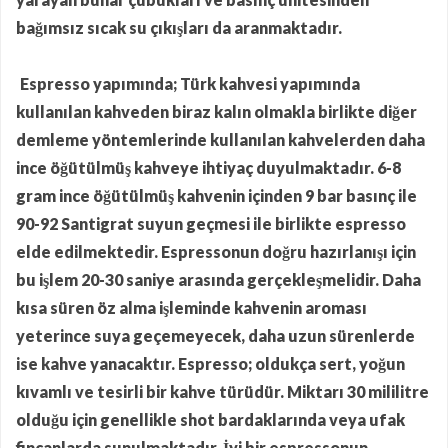
bağımsız sıcak su çıkışları da aranmaktadır.
Espresso yapımında; Türk kahvesi yapımında
kullanılan kahveden biraz kalın olmakla birlikte diğer
demleme yöntemlerinde kullanılan kahvelerden daha
ince öğütülmüş kahveye ihtiyaç duyulmaktadır. 6-8
gram ince öğütülmüş kahvenin içinden 9 bar basınç ile
90-92 Santigrat suyun geçmesi ile birlikte espresso
elde edilmektedir. Espressonun doğru hazırlanışı için
bu işlem 20-30 saniye arasında gerçekleşmelidir. Daha
kısa süren öz alma işleminde kahvenin aroması
yeterince suya geçemeyecek, daha uzun sürenlerde
ise kahve yanacaktır. Espresso; oldukça sert, yoğun
kıvamlı ve tesirli bir kahve türüdür. Miktarı 30 mililitre
olduğu için genellikle shot bardaklarında veya ufak
fincanlarda sunulmaktadır. İyi bir espressonun