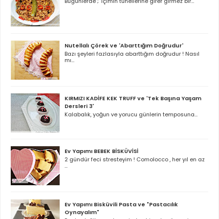
Bugünlerde ; 'İçimin tünellerine girer girmez bir...
Nutellalı Çörek ve 'Abarttığım Doğrudur'
Bazı şeyleri fazlasıyla abarttığım doğrudur ! Nasıl
mı...
KIRMIZI KADİFE KEK TRUFF ve 'Tek Başına Yaşam
Dersleri 3'
Kalabalık, yoğun ve yorucu günlerin temposuna...
Ev Yapımı BEBEK BİSKÜVİSİ
2 gündür feci stresteyim ! Comolocco , her yıl en az
...
Ev Yapımı Bisküvili Pasta ve "Pastacılık
Oynayalım"