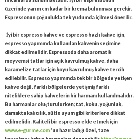
üzerinde yarım cm kadar bir krema bulunması gerekir.
Espressonun çoğunlukla tek yudumda içilmesi önerilir.
İyi bir espresso kahve ve espresso bazlı kahve için,
espresso yapımında kullanılan kahvenin seçimine
dikkat edilmelidir. Espressoda daha aromatik
meyvemsi tatlar için açık kavrulmuş kahve, daha
karamelize tatlar için koyu kavrulmuş kahve tercih
edilebilir. Espresso yapımında tek bir bölgede yetişen
kahve değil, farklı bölgelerde yetişmiş farklı
niteliklere sahip kahvelerin bir harmanı kullanılmalıdır.
Bu harmanlar oluşturulurken; tat, koku, yoğunluk,
damakta kalıcılık, sütle uyum gibi kriterlere dikkat
edilmelidir. Kaliteli bir espresso elde etmek için
www.e-gurme.com
‘un hazırladığı özel, taze
kavrulmuş kahve harmanları denenebilir
http://www.e-