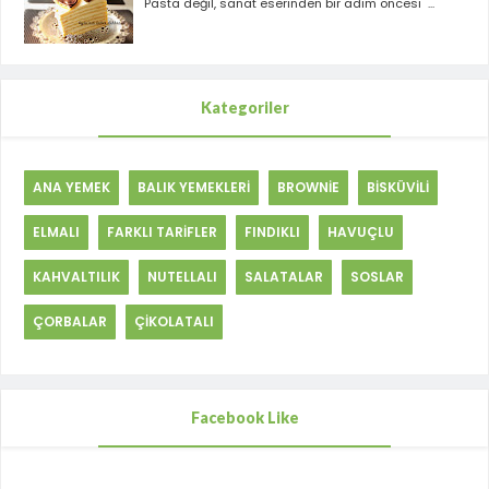
Pasta değil, sanat eserinden bir adım öncesi ...
Kategoriler
ANA YEMEK
BALIK YEMEKLERİ
BROWNİE
BİSKÜVİLİ
ELMALI
FARKLI TARİFLER
FINDIKLI
HAVUÇLU
KAHVALTILIK
NUTELLALI
SALATALAR
SOSLAR
ÇORBALAR
ÇİKOLATALI
Facebook Like