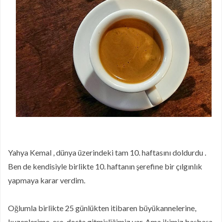
Puf Puf Muzlu Pankek
Nefis Patatesli Dilim Börek
Taze Otlu Kaygana
Ramazan'da Nasıl Beslenmelisiniz?
Limonlu Pamuk Kek
Hatay Yöresinden En Özel Lezzetlerin
Online Mağazası Hataykoy.com
Mor Havuçlu Ekşi Mayalı Ekmek
Yahya Kemal , dünya üzerindeki tam 10. haftasını doldurdu .
Ben de kendisiyle birlikte 10. haftanın şerefine bir çılgınlık
yapmaya karar verdim.
Oğlumla birlikte 25 günlükten itibaren büyükannelerine,
kuzenlerime, eşe-dosta gitmişliğimiz var. Ama ikimiz başbaşa