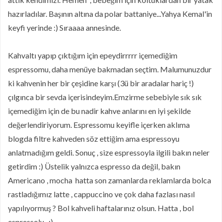
hazırladılar. Başının altına da polar battaniye...Yahya Kemal'in
keyfi yerinde :) Sıraaaa annesinde.
Kahvaltı yapıp çıktığım için epeydirrrrr içemediğim
espressomu, daha menüye bakmadan seçtim. Malumunuzdur
ki kahvenin her bir çeşidine karşı (3ü bir aradalar hariç !)
çılgınca bir sevda içerisindeyim.Emzirme sebebiyle sık sık
içemediğim için de bu nadir kahve anlarını en iyi şekilde
değerlendiriyorum. Espressomu keyifle içerken aklıma
blogda filtre kahveden söz ettiğim ama espressoyu
anlatmadığım geldi. Sonuç , size espressoyla ilgili bakın neler
getirdim :) Üstelik yalnızca espresso da değil, bakın
Americano , mocha hatta son zamanlarda reklamlarda bolca
rastladığımız latte , cappuccino ve çok daha fazlası nasıl
yapılıyormuş ? Bol kahveli haftalarınız olsun. Hatta , bol
espressolu...;)