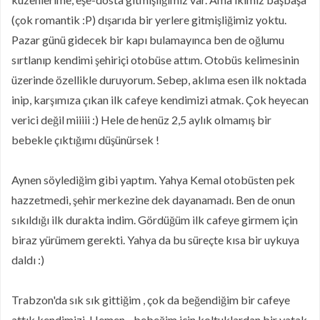
(çok romantik :P) dışarıda bir yerlere gitmişliğimiz yoktu.
Pazar günü gidecek bir kapı bulamayınca ben de oğlumu
sırtlanıp kendimi şehiriçi otobüse attım. Otobüs kelimesinin
üzerinde özellikle duruyorum. Sebep, aklıma esen ilk noktada
inip, karşımıza çıkan ilk cafeye kendimizi atmak. Çok heyecan
verici değil miiiii :) Hele de henüz 2,5 aylık olmamış bir
bebekle çıktığımı düşünürsek !
Aynen söylediğim gibi yaptım. Yahya Kemal otobüsten pek
hazzetmedi, şehir merkezine dek dayanamadı. Ben de onun
sıkıldığı ilk durakta indim. Gördüğüm ilk cafeye girmem için
biraz yürümem gerekti. Yahya da bu süreçte kısa bir uykuya
daldı :)
Trabzon'da sık sık gittiğim , çok da beğendiğim bir cafeye
attık kendimizi. Hemen , bebeğim için koltuklardan bir yatak