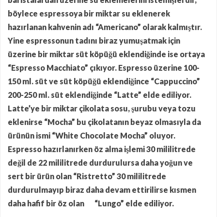
böylece espressoya bir miktar su eklenerek
hazırlanan kahvenin adı “Americano” olarak kalmıştır.
Yine espressonun tadını biraz yumuşatmak için
üzerine bir miktar süt köpüğü eklendiğinde ise ortaya
“Espresso Macchiato” çıkıyor. Espresso üzerine 100-
150 ml. süt ve süt köpüğü eklendiğince “Cappuccino”
200-250 ml. süt eklendiğinde “Latte” elde ediliyor.
Latte’ye bir miktar çikolata sosu, şurubu veya tozu
eklenirse “Mocha” bu çikolatanın beyaz olmasıyla da
ürünün ismi “White Chocolate Mocha” oluyor.
Espresso hazırlanırken öz alma işlemi 30 mililitrede
değil de 22 mililitrede durdurulursa daha yoğun ve
sert bir ürün olan “Ristretto” 30 mililitrede
durdurulmayıp biraz daha devam ettirilirse kısmen
daha hafif bir öz olan “Lungo” elde ediliyor.