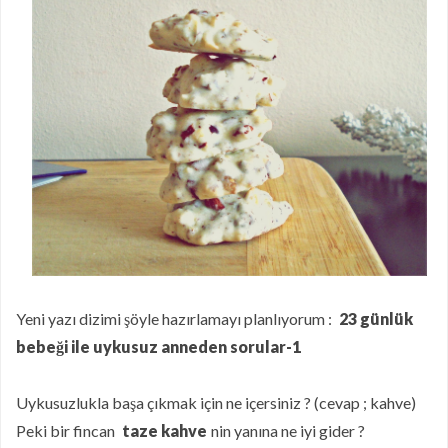
Puf Puf Muzlu Pankek
Nefis Patatesli Dilim Börek
Taze Otlu Kaygana
Ramazan'da Nasıl Beslenmelisiniz?
Limonlu Pamuk Kek
Hatay Yöresinden En Özel Lezzetlerin
Online Mağazası Hataykoy.com
Mor Havuçlu Ekşi Mayalı Ekmek
Yeni yazı dizimi şöyle hazırlamayı planlıyorum :
23 günlük
bebeği ile uykusuz anneden sorular-1
Uykusuzlukla başa çıkmak için ne içersiniz ? (cevap ; kahve)
Peki bir fincan
taze kahve
nin yanına ne iyi gider ?