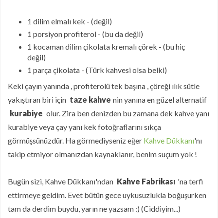
1 dilim elmalı kek - (değil)
1 porsiyon profiterol - (bu da değil)
1 kocaman dilim çikolata kremalı çörek - (bu hiç
değil)
1 parça çikolata - (Türk kahvesi olsa belki)
Keki çayın yanında , profiterolü tek başına , çöreği ılık sütle
yakıştıran biri için
taze kahve
nin yanına en güzel alternatif
kurabiye
olur. Zira ben denizden bu zamana dek kahve yanı
kurabiye veya çay yanı kek fotoğraflarını sıkça
görmüşsünüzdür. Ha görmediyseniz eğer
Kahve Dükkanı
'nı
takip etmiyor olmanızdan kaynaklanır, benim suçum yok !
Bugün sizi, Kahve Dükkanı'ndan
Kahve Fabrikası
'na terfi
ettirmeye geldim. Evet bütün gece uykusuzlukla boğuşurken
tam da derdim buydu, yarın ne yazsam :) (Ciddiyim...)