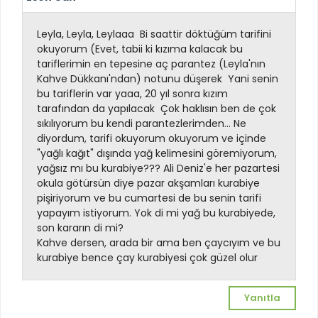
Leyla, Leyla, Leylaaa
Bi saattir döktüğüm tarifini
okuyorum (Evet, tabii ki kızıma kalacak bu
tariflerimin en tepesine aç parantez (Leyla'nın
Kahve Dükkanı'ndan) notunu düşerek
Yani senin
bu tariflerin var yaaa, 20 yıl sonra kızım
tarafından da yapılacak
Çok haklısın ben de çok
sıkılıyorum bu kendi parantezlerimden... Ne
diyordum, tarifi okuyorum okuyorum ve içinde
"yağlı kağıt" dışında yağ kelimesini göremiyorum,
yağsız mı bu kurabiye??? Ali Deniz'e her pazartesi
okula götürsün diye pazar akşamları kurabiye
pişiriyorum ve bu cumartesi de bu senin tarifi
yapayım istiyorum. Yok di mi yağ bu kurabiyede,
son kararın di mi?
Kahve dersen, arada bir ama ben çaycıyım ve bu
kurabiye bence çay kurabiyesi çok güzel olur
Yanıtla