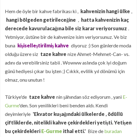
Hem de öyle bir kahve fabrikası ki ,
kahvenizin hangi ülke
,
hangi bölgeden getirileceğine
,
hatta kahvenizin kaç
derecede kavurulacağına bile siz karar veriyorsunuz
.
Yetmiyor, üstüne bir de kahvenize isim veriyorsunuz. Ve biz
buna
kişiselleştirilmiş kahve
diyoruz :) Son günlerde moda
olduğu üzere siz
taze kahve
nize Ahmet-Mehmet-Can- vs.
adını da verebilirsiniz tabii . Wowww aslında çok iyi doğum
günü hediyesi çıkar bu işten ;) Cıkkk, evlilik yıl dönümü için
olmaz, onu unutun !
Türkiye'de
taze kahve
nin şâhından söz ediyorum , yani
E-
Gurme
'den. Son yenilikleri beni benden aldı. Kendi
deyimleriyle
'Ekvator kuşağındaki ülkelerde , ödüllü
çiftliklerde, nitelikli kahve çekirdekleri yetişti. Yetişen
bu çekirdekleri
E-Gurme
ithal etti.'
Bize de
buradan