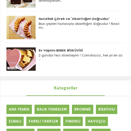
anımsıyorum...
Nutellalı Çörek ve 'Abarttığım Doğrudur'
Bazı şeyleri fazlasıyla abarttığım doğrudur ! Nasıl
mı...
Ev Yapımı BEBEK BİSKÜVİSİ
2 gündür feci stresteyim ! Comolocco , her yıl en az
...
Kategoriler
ANA YEMEK
BALIK YEMEKLERİ
BROWNİE
BİSKÜVİLİ
ELMALI
FARKLI TARİFLER
FINDIKLI
HAVUÇLU