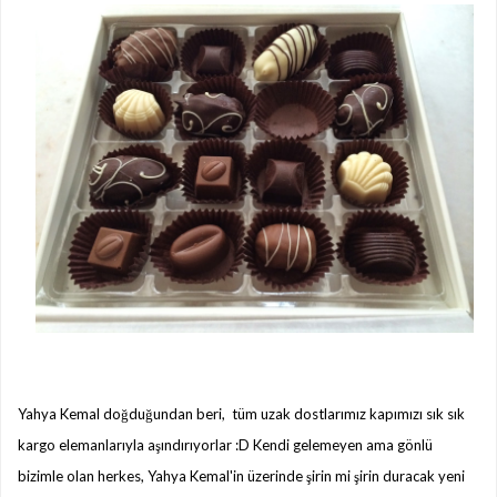
Puf Puf Muzlu Pankek
Nefis Patatesli Dilim Börek
Taze Otlu Kaygana
Ramazan'da Nasıl Beslenmelisiniz?
Limonlu Pamuk Kek
Hatay Yöresinden En Özel Lezzetlerin
Online Mağazası Hataykoy.com
Mor Havuçlu Ekşi Mayalı Ekmek
Yahya Kemal doğduğundan beri, tüm uzak dostlarımız kapımızı sık sık
kargo elemanlarıyla aşındırıyorlar :D Kendi gelemeyen ama gönlü
bizimle olan herkes, Yahya Kemal'in üzerinde şirin mi şirin duracak yeni