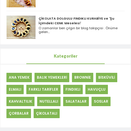
ÇİKOLATA DOLGULU FINDIKLI KURABİYE ve 'Şu
İçimdeki CENK Meselesi'
O zamanlar ben çılgın bir blog takipçisi . Önüme
gelen...
Kategoriler
ANA YEMEK
BALIK YEMEKLERİ
BROWNİE
BİSKÜVİLİ
ELMALI
FARKLI TARİFLER
FINDIKLI
HAVUÇLU
KAHVALTILIK
NUTELLALI
SALATALAR
SOSLAR
ÇORBALAR
ÇİKOLATALI