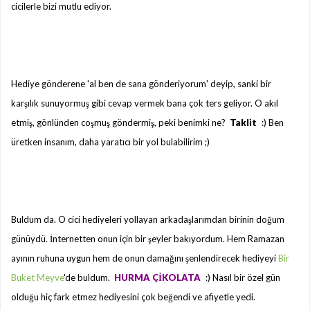
cicilerle bizi mutlu ediyor.
Hediye gönderene 'al ben de sana gönderiyorum' deyip, sanki bir
karşılık sunuyormuş gibi cevap vermek bana çok ters geliyor. O akıl
etmiş, gönlünden coşmuş göndermiş, peki benimki ne?
Taklit
:) Ben
üretken insanım, daha yaratıcı bir yol bulabilirim ;)
Buldum da. O cici hediyeleri yollayan arkadaşlarımdan birinin doğum
günüydü. İnternetten onun için bir şeyler bakıyordum. Hem Ramazan
ayının ruhuna uygun hem de onun damağını şenlendirecek hediyeyi
Bir
Buket Meyve
'de buldum.
HURMA ÇİKOLATA
:) Nasıl bir özel gün
olduğu hiç fark etmez hediyesini çok beğendi ve afiyetle yedi.