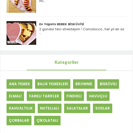
mı...
Ev Yapımı BEBEK BİSKÜVİSİ
2 gündür feci stresteyim ! Comolocco , her yıl en az
...
Kategoriler
ANA YEMEK
BALIK YEMEKLERİ
BROWNİE
BİSKÜVİLİ
ELMALI
FARKLI TARİFLER
FINDIKLI
HAVUÇLU
KAHVALTILIK
NUTELLALI
SALATALAR
SOSLAR
ÇORBALAR
ÇİKOLATALI