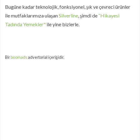
Bugüne kadar teknolojik, fonksiyonel, şık ve çevreci ürünler
Ev Yapımı Şekersiz Fındık Ezmesi
ile mutfaklarımıza ulaşan
Silverline
, şimdi de
“Hikayesi
Puf Puf Muzlu Pankek
Tadında Yemekler"
ile yine bizlerle.
Nefis Patatesli Dilim Börek
Taze Otlu Kaygana
Ramazan'da Nasıl Beslenmelisiniz?
Bir
boomads
advertorial içeriğidir.
Limonlu Pamuk Kek
Hatay Yöresinden En Özel Lezzetlerin
Online Mağazası Hataykoy.com