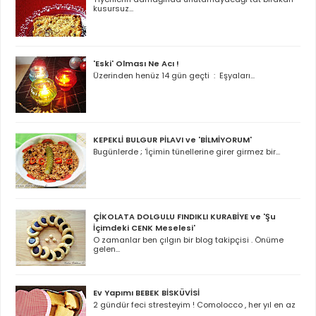
kusursuz...
'Eski' Olması Ne Acı !
Üzerinden henüz 14 gün geçti : Eşyaları...
KEPEKLİ BULGUR PİLAVI ve 'BİLMİYORUM'
Bugünlerde ; 'İçimin tünellerine girer girmez bir...
ÇİKOLATA DOLGULU FINDIKLI KURABİYE ve 'Şu
İçimdeki CENK Meselesi'
O zamanlar ben çılgın bir blog takipçisi . Önüme
gelen...
Ev Yapımı BEBEK BİSKÜVİSİ
2 gündür feci stresteyim ! Comolocco , her yıl en az
...