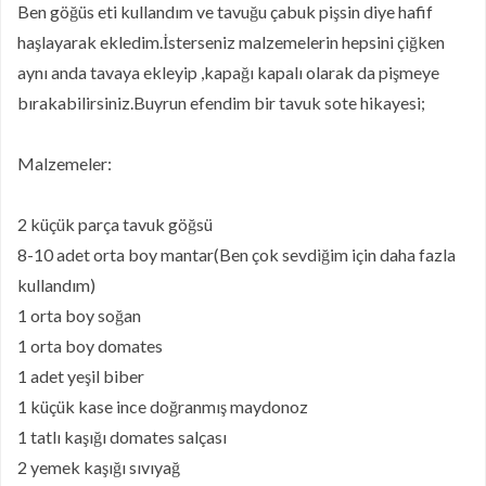
Ben göğüs eti kullandım ve tavuğu çabuk pişsin diye hafif
haşlayarak ekledim.İsterseniz malzemelerin hepsini çiğken
aynı anda tavaya ekleyip ,kapağı kapalı olarak da pişmeye
bırakabilirsiniz.Buyrun efendim bir tavuk sote hikayesi;
Malzemeler:
2 küçük parça tavuk göğsü
8-10 adet orta boy mantar(Ben çok sevdiğim için daha fazla
kullandım)
1 orta boy soğan
1 orta boy domates
1 adet yeşil biber
1 küçük kase ince doğranmış maydonoz
1 tatlı kaşığı domates salçası
2 yemek kaşığı sıvıyağ