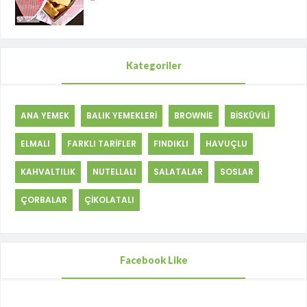
Kategoriler
ANA YEMEK
BALIK YEMEKLERİ
BROWNİE
BİSKÜVİLİ
ELMALI
FARKLI TARİFLER
FINDIKLI
HAVUÇLU
KAHVALTILIK
NUTELLALI
SALATALAR
SOSLAR
ÇORBALAR
ÇİKOLATALI
Facebook Like