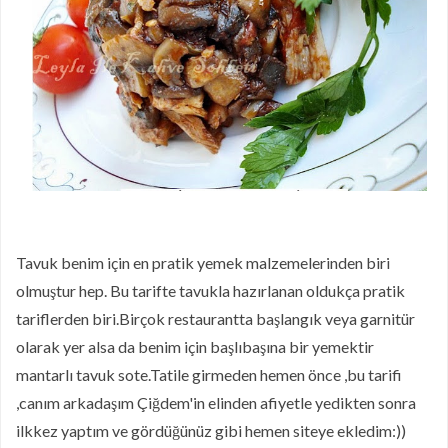
Puf Puf Muzlu Pankek
Nefis Patatesli Dilim Börek
Taze Otlu Kaygana
Ramazan'da Nasıl Beslenmelisiniz?
Limonlu Pamuk Kek
Hatay Yöresinden En Özel Lezzetlerin
Online Mağazası Hataykoy.com
Mor Havuçlu Ekşi Mayalı Ekmek
Tavuk benim için en pratik yemek malzemelerinden biri
olmuştur hep. Bu tarifte tavukla hazırlanan oldukça pratik
tariflerden biri.Birçok restaurantta başlangık veya garnitür
olarak yer alsa da benim için başlıbaşına bir yemektir
mantarlı tavuk sote.Tatile girmeden hemen önce ,bu tarifi
,canım arkadaşım Çiğdem'in elinden afiyetle yedikten sonra
ilkkez yaptım ve gördüğünüz gibi hemen siteye ekledim:))