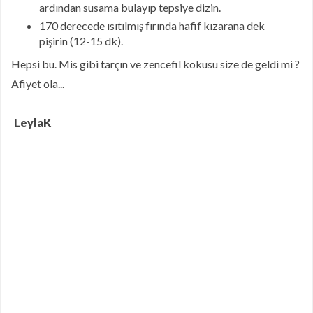
ardından susama bulayıp tepsiye dizin.
170 derecede ısıtılmış fırında hafif kızarana dek
pişirin (12-15 dk).
Hepsi bu. Mis gibi tarçın ve zencefil kokusu size de geldi mi ?
Afiyet ola...
LeylaK