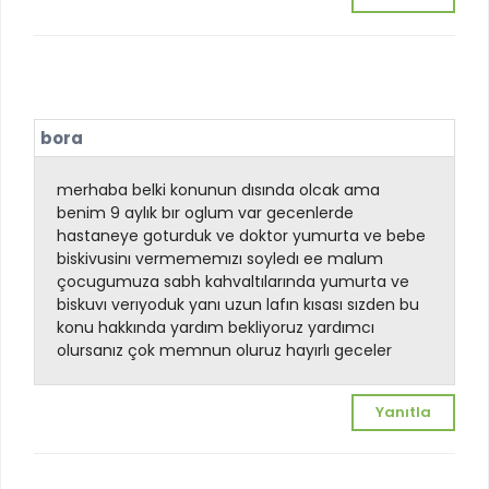
bora
merhaba belki konunun dısında olcak ama
benim 9 aylık bır oglum var gecenlerde
hastaneye goturduk ve doktor yumurta ve bebe
biskivusinı vermememızı soyledı ee malum
çocugumuza sabh kahvaltılarında yumurta ve
biskuvı verıyoduk yanı uzun lafın kısası sızden bu
konu hakkında yardım bekliyoruz yardımcı
olursanız çok memnun oluruz hayırlı geceler
Yanıtla