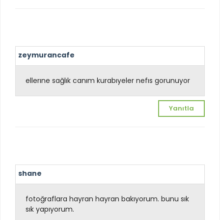
zeymurancafe
ellerıne sağlık canım kurabıyeler nefıs gorunuyor
Yanıtla
shane
fotoğraflara hayran hayran bakıyorum. bunu sık
sık yapıyorum.