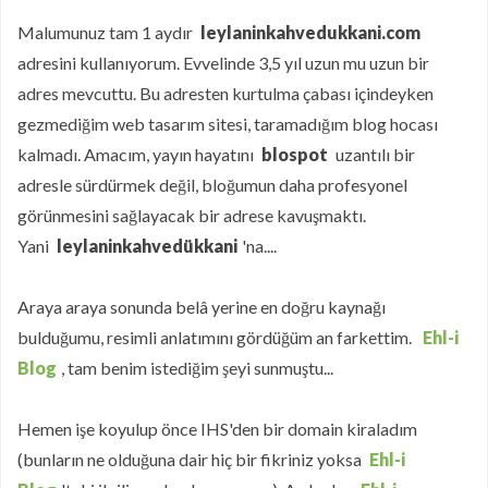
Malumunuz tam 1 aydır
leylaninkahvedukkani.com
adresini kullanıyorum. Evvelinde 3,5 yıl uzun mu uzun bir
adres mevcuttu. Bu adresten kurtulma çabası içindeyken
gezmediğim web tasarım sitesi, taramadığım blog hocası
kalmadı. Amacım, yayın hayatını
blospot
uzantılı bir
adresle sürdürmek değil, bloğumun daha profesyonel
görünmesini sağlayacak bir adrese kavuşmaktı.
Yani
leylaninkahvedükkani
'na....
Araya araya sonunda belâ yerine en doğru kaynağı
bulduğumu, resimli anlatımını gördüğüm an farkettim.
Ehl-i
Blog
, tam benim istediğim şeyi sunmuştu...
Hemen işe koyulup önce IHS'den bir domain kiraladım
(bunların ne olduğuna dair hiç bir fikriniz yoksa
Ehl-i