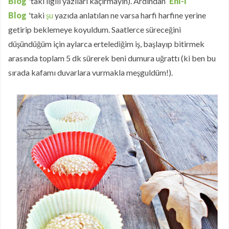
Blog
'taki ilgili yazıları kaçırmayın). Ardından
Ehl-i
Blog
'taki
şu
yazıda anlatılan ne varsa harfi harfine yerine
getirip beklemeye koyuldum. Saatlerce süreceğini
düşündüğüm için aylarca ertelediğim iş, başlayıp bitirmek
arasında toplam 5 dk sürerek beni dumura uğrattı (ki ben bu
sırada kafamı duvarlara vurmakla meşguldüm!).