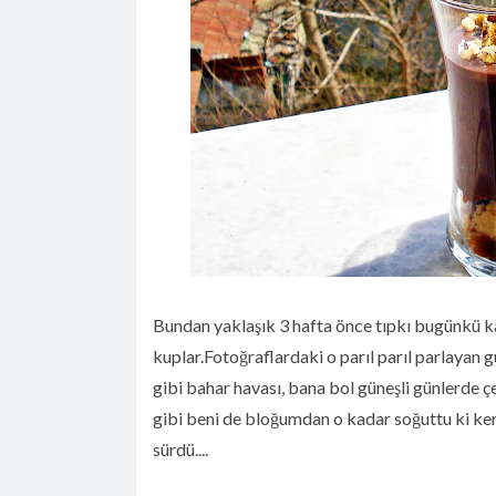
Limonlu Pamuk Kek
Hatay Yöresinden En Özel Lezzetle
Online Mağazası Hataykoy.com
Mor Havuçlu Ekşi Mayalı Ekmek
Ekşi Mayalı Tost Ekmeği
Brüksel Lahanası Salatası
Glutensiz Yemiş Ekmek
Leyla'nın Eliminasyon Diyeti
Bundan yaklaşık 3 hafta önce tıpkı bugünkü ka
kuplar.Fotoğraflardaki o parıl parıl parlayan 
gibi bahar havası, bana bol güneşli günlerde ç
gibi beni de bloğumdan o kadar soğuttu ki k
sürdü....