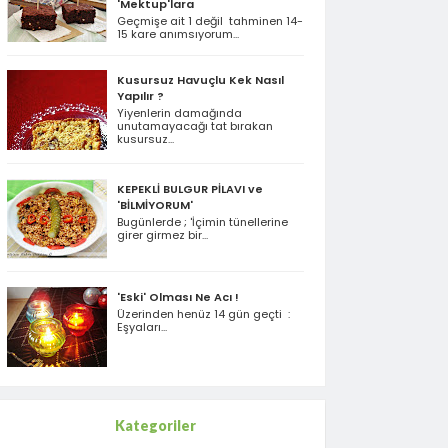
'Mektup'lara
Geçmişe ait 1 değil tahminen 14-
15 kare anımsıyorum...
Kusursuz Havuçlu Kek Nasıl
Yapılır ?
Yiyenlerin damağında
unutamayacağı tat bırakan
kusursuz...
KEPEKLİ BULGUR PİLAVI ve
'BİLMİYORUM'
Bugünlerde ; 'İçimin tünellerine
girer girmez bir...
'Eski' Olması Ne Acı !
Üzerinden henüz 14 gün geçti :
Eşyaları...
Kategoriler