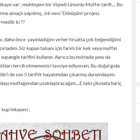
ikaye var ; muhteşem bir Vişneli Limonlu Muffın tarifi.... Bu
irme amaçlı yapılmış , bir nevi 'Dönüşüm' projesi.
rmedik ki ??
mı, daha önce yayınladığım ve her fırsatta çok beğendiğimi
zırladım. Siz kupun tabanı için farklı bir kek veya muffın
 supangle tarifini kullanın. Ayrıca bu noktada şunu da
atlıları tercih etmemenizi tavsiye ediyorum. Bu doğal gıda
lin'i de son 5 tariftir hayatımdan çıkarmış durumdayım.
dayı mutfağımdan uzaklaştıracağım....E tabi çikolata hariç
 kup hikayesi ;