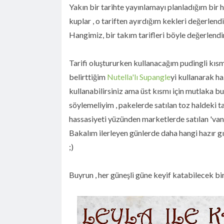
Yakın bir tarihte yayınlamayı planladığım bir h
kuplar , o tariften ayırdığım kekleri değerlend
Hangimiz, bir takım tarifleri böyle değerlendi
Tarifi oluştururken kullanacağım pudingli kıs
belirttiğim
Nutella'lı Supangle
yi kullanarak ha
kullanabilirsiniz ama üst kısmı için mutlaka bu
söylemeliyim , pakelerde satılan toz haldeki t
hassasiyeti yüzünden marketlerde satılan 'vani
Bakalım ilerleyen günlerde daha hangi hazır gı
;)
Buyrun , her güneşli güne keyif katabilecek bir