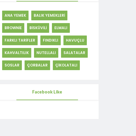
ANA YEMEK
BALIK YEMEKLERİ
BROWNİE
BİSKÜVİLİ
ELMALI
FARKLI TARİFLER
FINDIKLI
HAVUÇLU
KAHVALTILIK
NUTELLALI
SALATALAR
SOSLAR
ÇORBALAR
ÇİKOLATALI
Facebook Like