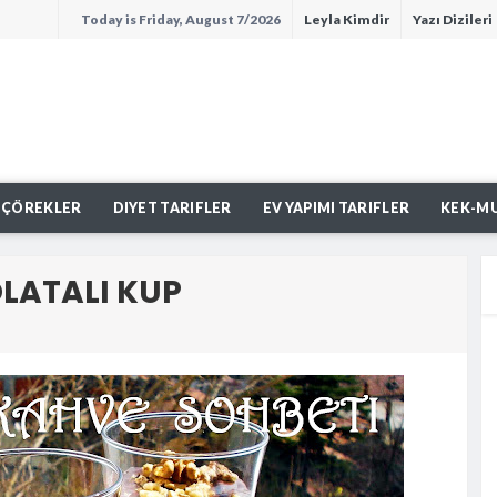
Today is Friday, August 7/2026
Leyla Kimdir
Yazı Dizileri
lı
ÇÖREKLER
DIYET TARIFLER
EV YAPIMI TARIFLER
KEK-M
lu Kek
LATALI KUP