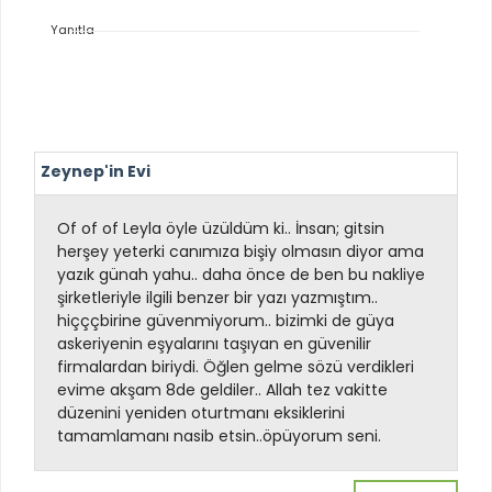
Yanıtla
Zeynep'in Evi
Of of of Leyla öyle üzüldüm ki.. İnsan; gitsin
herşey yeterki canımıza bişiy olmasın diyor ama
yazık günah yahu.. daha önce de ben bu nakliye
şirketleriyle ilgili benzer bir yazı yazmıştım..
hiçççbirine güvenmiyorum.. bizimki de güya
askeriyenin eşyalarını taşıyan en güvenilir
firmalardan biriydi. Öğlen gelme sözü verdikleri
evime akşam 8de geldiler.. Allah tez vakitte
düzenini yeniden oturtmanı eksiklerini
tamamlamanı nasib etsin..öpüyorum seni.