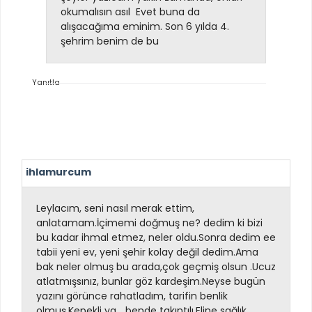
okumalısın asıl
Evet buna da
alışacağıma eminim. Son 6 yılda 4.
şehrim benim de bu
Yanıtla
ihlamurcum
Leylacım, seni nasıl merak ettim,
anlatamam.İçimemi doğmuş ne? dedim ki bizi
bu kadar ihmal etmez, neler oldu.Sonra dedim ee
tabii yeni ev, yeni şehir kolay değil dedim.Ama
bak neler olmuş bu arada,çok geçmiş olsun .Ucuz
atlatmışsınız, bunlar göz kardeşim.Neyse bugün
yazını görünce rahatladım, tarifin benlik
olmuş.Kepekli ya... bende takıntılı.Eline sağlık