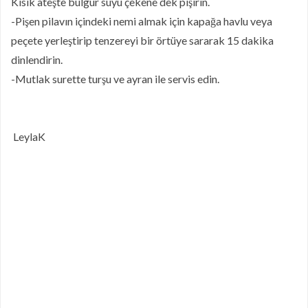
Kısık ateşte bulgur suyu çekene dek pişirin.
-Pişen pilavın içindeki nemi almak için kapağa havlu veya
peçete yerleştirip tenzereyi bir örtüye sararak 15 dakika
dinlendirin.
-Mutlak surette turşu ve ayran ile servis edin.
LeylaK