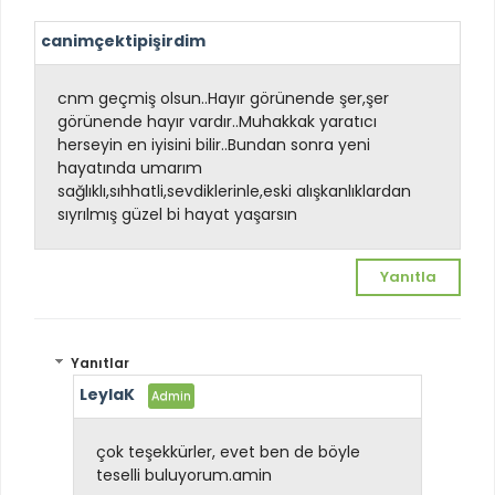
canimçektipişirdim
cnm geçmiş olsun..Hayır görünende şer,şer
görünende hayır vardır..Muhakkak yaratıcı
herseyin en iyisini bilir..Bundan sonra yeni
hayatında umarım
sağlıklı,sıhhatli,sevdiklerinle,eski alışkanlıklardan
sıyrılmış güzel bi hayat yaşarsın
Yanıtla
Yanıtlar
LeylaK
çok teşekkürler, evet ben de böyle
teselli buluyorum.amin