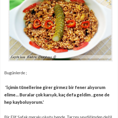
Puf Puf Muzlu Pankek
Nefis Patatesli Dilim Börek
Taze Otlu Kaygana
Ramazan'da Nasıl Beslenmelisiniz?
Limonlu Pamuk Kek
Hatay Yöresinden En Özel Lezzetlerin
Online Mağazası Hataykoy.com
Mor Havuçlu Ekşi Mayalı Ekmek
Bugünlerde ;
'İçimin tünellerine girer girmez bir fener alıyorum
elime... Buralar çok karışık, kaç defa geldim , gene de
hep kayboluyorum.'
Bir Elif Şafak merakı oluştu bende. Tarzını sevdiğimden değil,