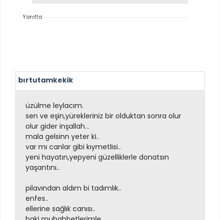
Yanıtla
bırtutamkekik
üzülme leylacım.
sen ve eşin,yürekleriniz bir olduktan sonra olur
olur gider inşallah...
mala gelsinn yeter ki..
var mı canlar gibi kıymetlisi..
yeni hayatın,yepyeni güzelliklerle donatsın
yaşantını..
pilavından aldım bi tadımlık..
enfes..
ellerine sağlık canısı..
baki muhabbetlerimle..