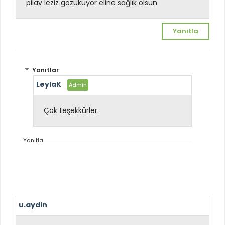
pilav leziz gözüküyor eline sağlık olsun
Yanıtla
Yanıtlar
LeylaK
Çok teşekkürler.
Yanıtla
u.aydin