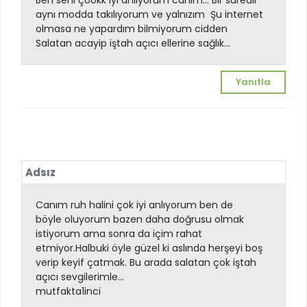
Ben seni çookk iyi anlıyorum canım... Bir süredir
aynı modda takılıyorum ve yalnızım
Şu internet
olmasa ne yapardım bilmiyorum cidden
Salatan acayip iştah açıcı ellerine sağlık...
Yanıtla
Adsız
Canım ruh halini çok iyi anlıyorum ben de
böyle oluyorum bazen daha doğrusu olmak
istiyorum ama sonra da içim rahat
etmiyor.Halbuki öyle güzel ki aslında herşeyi boş
verip keyif çatmak. Bu arada salatan çok iştah
açıcı sevgilerimle...
mutfakta1inci