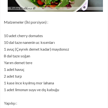
Malzemeler (İki porsiyon) :
10 adet cherry domates
10 dal taze nanenin uc kısımları
1 avuç (Çeyrek demet kadar) maydonoz
8 dal taze soğan
Yarım demet tere
1 adet havuç
2 adet turp
1 kase ince kıyılmış mor lahana
1 adet limonun suyu ve dış kabuğu
Yapılışı :