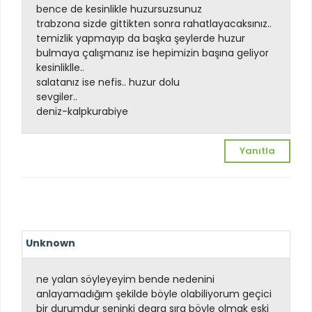
bence de kesinlikle huzursuzsunuz
trabzona sizde gittikten sonra rahatlayacaksınız..
temizlik yapmayıp da başka şeylerde huzur
bulmaya çalışmanız ise hepimizin başına geliyor
kesinliklle..
salatanız ise nefis.. huzur dolu
sevgiler..
deniz-kalpkurabiye
Yanıtla
Unknown
ne yalan söyleyeyim bende nedenini
anlayamadığım şekilde böyle olabiliyorum geçici
bir durumdur seninki de
ara sıra böyle olmak eski