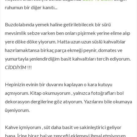
ruhumun bir diğer kanıtı...
Buzdolabında yemek haline getirilebilecek bir sürü
mevsimlik sebze varken ben onları pişirmek yerine elime alıp
yere döke döke yiyorum. Hatta uzun uzun süslü kahvaltılar
hazırlamaktansa birkaç parça ekmeği peynir, domates ve
yumurtayla şenlendirdiğim basit kahvaltıları tercih ediyorum.
CİDDİYİM
!!!
Hepinizin evinin bir duvarını kaplayan o kara kutuyu
açmıyorum. Kitap okumuyorum , yalnızca fotoğrafları bol
dekorasyon dergilerine göz atıyorum. Yazılarını bile okumaya
üşeniyorum.
Kahve içmiyorum , süt daha basit ve sakinleştirici geliyor
bana. İçine biraz bal ve zencefil eklemeyi ihmal etmiyorum.