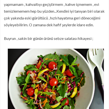
yapmamam , kahvaltıyı geçiştirmem , kahve içmemem , evi
temizlememem hep bu yüzden...Kendini iyi tanıyan biri olarak
çok yakında eski gürültücü , hızlı hayatıma geri döneceğimi
söyleyebilirim. O zamana dek hafif şeylerde idare edin.
Buyrun , sakin bir günün ürünü sebze salatası hikayesi ;