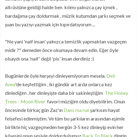
altı üstüne geldiği halde ben kılımı yalnızca çay içmek ,
bardağıma çay doldurmak , müzik kutumdan şarkı seçmek ve
şuan bu yazıyı yazmak için kıpırdatıyorum ...
"Ne yani 'naif insan' yalnızca temizlik yapmaktan vazgeçen
midir ?" demeden önce okumaya devam edin. Eğer öyle
olsaydı ona 'naif' değil 'pis' insan derdiniz :)
Bugünlerde öyle herşeyi dinleyemiyorum mesela.
Deli
Anne
'de keşfettiğim , iki gündür art arda onlarca kez
dinlediğim , her dinleyişte daha bir sakinleştiğim
The Honey
Trees - Moon River
favori müziğim oldu diyebilirim. Onun
öncesinde birkaç gün Zaz'ın
Dans ma rue
şarkısını hayat
felsefesi edinmiştim. Ve tüm bu şarkıların arasından eşimle
birlikte hiç vazgeçmeden hergün 3-5 kez dinleyip evin her
köşesini onun sesiyle doldurduğumuz
Back To Black
dingin