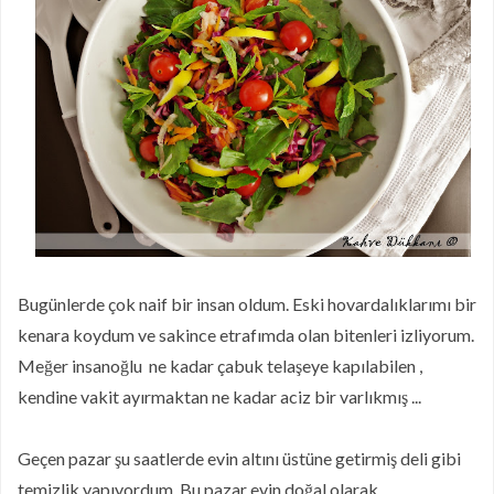
Ramazan'da Nasıl Beslenmelisiniz?
Limonlu Pamuk Kek
Hatay Yöresinden En Özel Lezzetlerin
Online Mağazası Hataykoy.com
Mor Havuçlu Ekşi Mayalı Ekmek
Ekşi Mayalı Tost Ekmeği
Brüksel Lahanası Salatası
Glutensiz Yemiş Ekmek
Bugünlerde çok naif bir insan oldum. Eski hovardalıklarımı bir
kenara koydum ve sakince etrafımda olan bitenleri izliyorum.
Meğer insanoğlu ne kadar çabuk telaşeye kapılabilen ,
kendine vakit ayırmaktan ne kadar aciz bir varlıkmış ...
Geçen pazar şu saatlerde evin altını üstüne getirmiş deli gibi
temizlik yapıyordum. Bu pazar evin doğal olarak