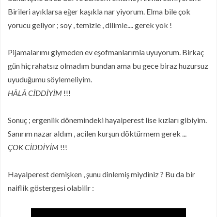
Birileri ayıklarsa eğer kaşıkla nar yiyorum. Elma bile çok
yorucu geliyor ; soy , temizle , dilimle.... gerek yok !
Pijamalarımı giymeden ev eşofmanlarımla uyuyorum. Birkaç
gün hiç rahatsız olmadım bundan ama bu gece biraz huzursuz
uyuduğumu söylemeliyim.
HÂLÂ CİDDİYİM
!!!
Sonuç ; ergenlik dönemindeki hayalperest lise kızları gibiyim.
Sanırım nazar aldım , acilen kurşun döktürmem gerek ...
ÇOK CİDDİYİM
!!!
Hayalperest demişken , şunu dinlemiş miydiniz ? Bu da bir
naiflik göstergesi olabilir :