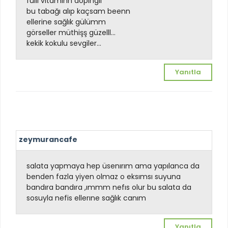
fulll vitaminn dopingii
bu tabağı alıp kaçsam beenn
ellerine sağlık gülümm
görseller müthişş güzelll...
kekik kokulu sevgiler...
Yanıtla
zeymurancafe
salata yapmaya hep üsenırım ama yapılanca da
benden fazla yiyen olmaz o eksımsı suyuna
bandıra bandıra ,ımmm nefıs olur bu salata da
sosuyla nefis ellerıne sağlık canım
Yanıtla