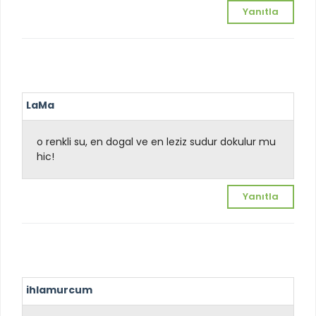
Yanıtla
LaMa
o renkli su, en dogal ve en leziz sudur dokulur mu
hic!
Yanıtla
ihlamurcum